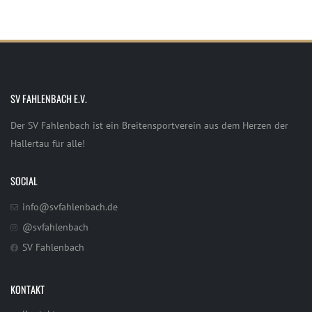
SV FAHLENBACH E.V.
Der SV Fahlenbach ist ein Breitensportverein aus dem Herzen der
Hallertau für alle!
SOCIAL
info@svfahlenbach.de
@svfahlenbach
SV Fahlenbach
KONTAKT