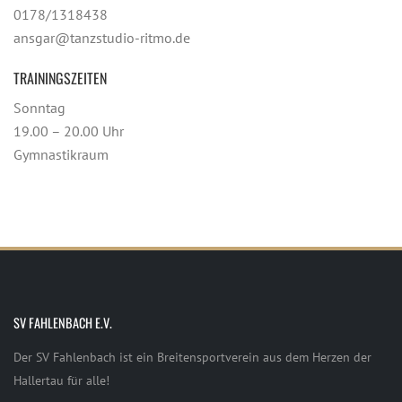
0178/1318438
ansgar@tanzstudio-ritmo.de
TRAININGSZEITEN
Sonntag
19.00 – 20.00 Uhr
Gymnastikraum
SV FAHLENBACH E.V.
Der SV Fahlenbach ist ein Breitensportverein aus dem Herzen der
Hallertau für alle!