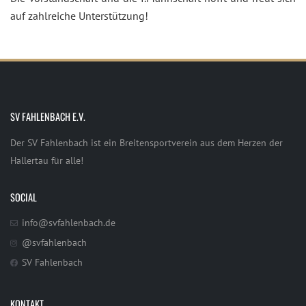
auf zahlreiche Unterstützung!
SV FAHLENBACH E.V.
Der SV Fahlenbach ist ein Breitensportverein aus dem Herzen der
Hallertau für alle!
SOCIAL
info@svfahlenbach.de
@svfahlenbach
SV Fahlenbach
KONTAKT