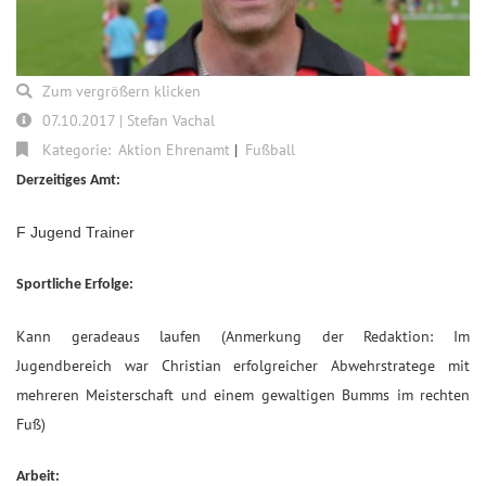
Zum vergrößern klicken
07.10.2017 | Stefan Vachal
Kategorie:
Aktion Ehrenamt
Fußball
Derzeitiges Amt:
F Jugend Trainer
Sportliche Erfolge:
Kann geradeaus laufen (Anmerkung der Redaktion: Im
Jugendbereich war Christian erfolgreicher Abwehrstratege mit
mehreren Meisterschaft und einem gewaltigen Bumms im rechten
Fuß)
Arbeit: