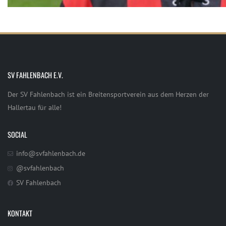
SV FAHLENBACH E.V.
Der SV Fahlenbach ist ein Breitensportverein aus dem Herzen der
Hallertau für alle!
SOCIAL
info@svfahlenbach.de
@svfahlenbach
SV Fahlenbach
KONTAKT