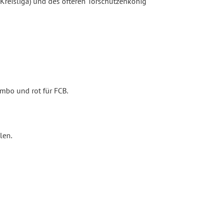
 Kreisliga) und des öfteren Torschützenkönig
mbo und rot für FCB.
len.