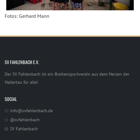
Fotos: Gerhard Mann
SV FAHLENBACH E.V.
Der SV Fahlenbach ist ein Breitensportverein aus dem Herzen der
Hallertau für alle!
SOCIAL
info@svfahlenbach.de
@svfahlenbach
SV Fahlenbach