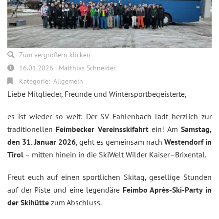
Zum vergrößern klicken
16.01.2026 | Matthias Schneider
Kategorie:
Allgemein
Liebe Mitglieder, Freunde und Wintersportbegeisterte,
es ist wieder so weit: Der SV Fahlenbach lädt herzlich zur
traditionellen
Feimbecker Vereinsskifahrt
ein! Am
Samstag,
den 31. Januar 2026
, geht es gemeinsam nach
Westendorf in
Tirol
– mitten hinein in die SkiWelt Wilder Kaiser–Brixental.
Freut euch auf einen sportlichen Skitag, gesellige Stunden
auf der Piste und eine legendäre
Feimbo Après-Ski-Party in
der Skihütte
zum Abschluss.