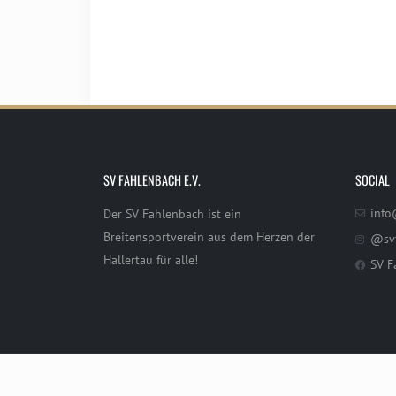
SV FAHLENBACH E.V.
SOCIAL
info
Der SV Fahlenbach ist ein
Breitensportverein aus dem Herzen der
@sv
Hallertau für alle!
SV F