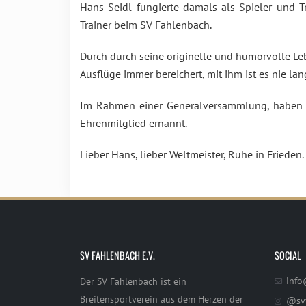
Hans Seidl fungierte damals als Spieler und T
Trainer beim SV Fahlenbach.
Durch durch seine originelle und humorvolle Le
Ausflüge immer bereichert, mit ihm ist es nie la
Im Rahmen einer Generalversammlung, haben w
Ehrenmitglied ernannt.
Lieber Hans, lieber Weltmeister, Ruhe in Frieden.
SV FAHLENBACH E.V.
SOCIAL
info
Der SV Fahlenbach ist ein
Breitensportverein aus dem Herzen der
@sv