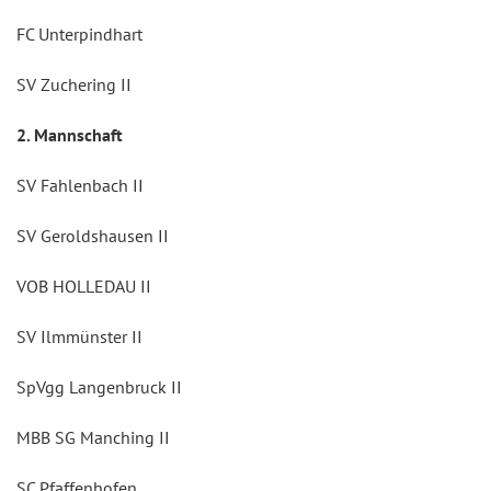
FC Unterpindhart
SV Zuchering II
2. Mannschaft
SV Fahlenbach II
SV Geroldshausen II
VOB HOLLEDAU II
SV Ilmmünster II
SpVgg Langenbruck II
MBB SG Manching II
SC Pfaffenhofen