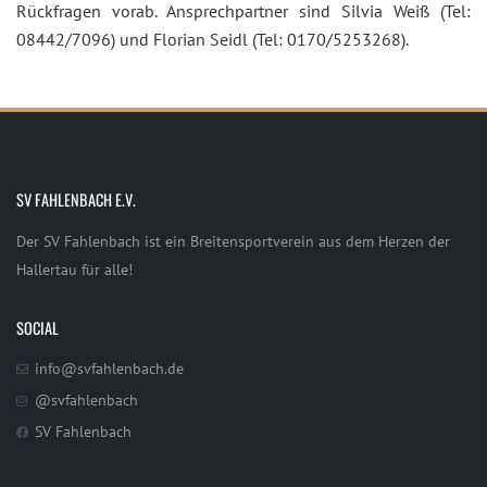
Rückfragen vorab. Ansprechpartner sind Silvia Weiß (Tel:
08442/7096) und Florian Seidl (Tel: 0170/5253268).
SV FAHLENBACH E.V.
Der SV Fahlenbach ist ein Breitensportverein aus dem Herzen der
Hallertau für alle!
SOCIAL
info@svfahlenbach.de
@svfahlenbach
SV Fahlenbach