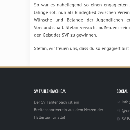
So war es naheliegend so einen engagierten 
Jährige soll nun als Bindeglied zwischen Verei
Wünsche und Belange der Jugendlichen en
Vorstandschaft. Stefan versucht außerdem sein
den Geist des SVF zu gewinnen.
Stefan, wir freuen uns, dass du so engagiert bis
SV FAHLENBACH E.V.
SOCIAL
info
Der SV Fahlenbach ist ein
Breitensportverein aus dem Herzen der
@sv
Hallertau für alle!
SV F