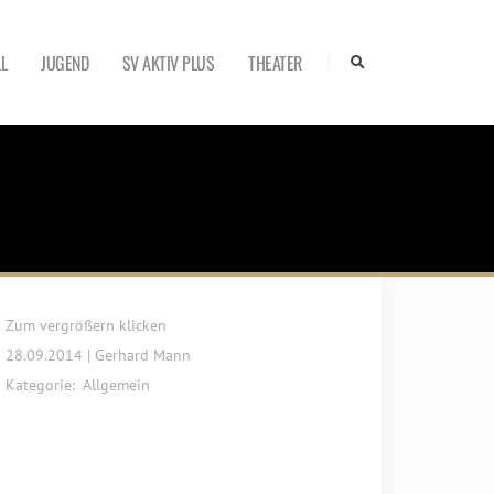
L
JUGEND
SV AKTIV PLUS
THEATER
Zum vergrößern klicken
28.09.2014 | Gerhard Mann
Kategorie:
Allgemein