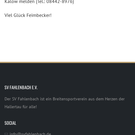
Kalow melden (Tel.: 08442-8976)
Viel Glück Feimbecker!
SV FAHLENBACH E.V.
Der SV Fahlenbach ist ein Breitensportverein aus dem Herzen der
Hallertau für alle!
SOCIAL
info@svfahlenbach.de