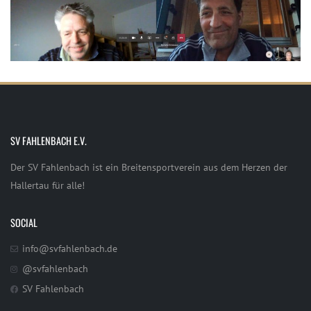
SV FAHLENBACH E.V.
Der SV Fahlenbach ist ein Breitensportverein aus dem Herzen der
Hallertau für alle!
SOCIAL
info@svfahlenbach.de
@svfahlenbach
SV Fahlenbach