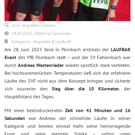
Zum vergrößern klicken
04.07.2025 | Matthias Schneider
Kategorie:
Allgemein
Lauftreff
Am 28. Juni 2025 fand in Pörnbach erstmals der
LAUFBAR
Event
des VfB Pörnbach statt – und der SV Fahlenbach war
durch
Andreas Westenrieder
wieder sportlich stark vertreten.
Bei hochsommerlichen Temperaturen ließ sich der erfahrene
Läufer des SVF nicht aus dem Konzept bringen und sicherte
sich souverän den
Sieg über die 10 Kilometer
, der
Hauptdistanz des Tages.
Mit einer beeindruckenden
Zeit von 41 Minuten und 16
Sekunden
war Andreas der schnellste Läufer in seiner
Kategorie und bewies einmal mehr seine hervorragende
Form und seine mentale Stärke – selbst unter