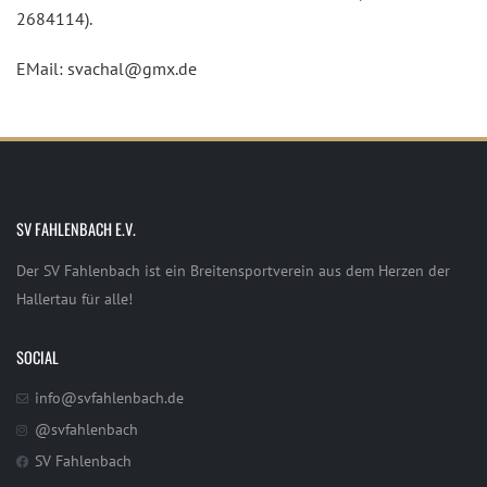
2684114).
EMail: svachal@gmx.de
SV FAHLENBACH E.V.
Der SV Fahlenbach ist ein Breitensportverein aus dem Herzen der
Hallertau für alle!
SOCIAL
info@svfahlenbach.de
@svfahlenbach
SV Fahlenbach