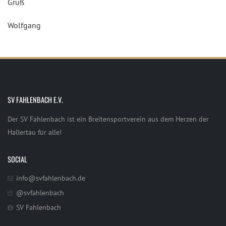
Gruß
Wolfgang
SV FAHLENBACH E.V.
Der SV Fahlenbach ist ein Breitensportverein aus dem Herzen der
Hallertau für alle!
SOCIAL
info@svfahlenbach.de
@svfahlenbach
SV Fahlenbach