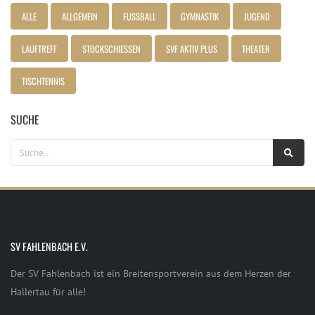
ALLE
ALLGEMEIN
FUSSBALL
GYMNASTIK
JUGEND
LAUFTREFF
STOCKSCHIESSEN
SVF AKTIV PLUS
THEATER
TISCHTENNIS
SUCHE
SV FAHLENBACH E.V.
Der SV Fahlenbach ist ein Breitensportverein aus dem Herzen der
Hallertau für alle!