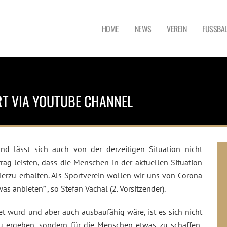
HOME
NEWS
VEREIN
FUSSBAL
ORT VIA YOUTUBE CHANNEL
nd lässt sich auch von der derzeitigen Situation nicht
rag leisten, dass die Menschen in der aktuellen Situation
erzu erhalten. Als Sportverein wollen wir uns von Corona
as anbieten” , so Stefan Vachal (2. Vorsitzender).
et wurd und aber auch ausbaufähig wäre, ist es sich nicht
zu ergeben, sondern für die Menschen etwas zu schaffen,