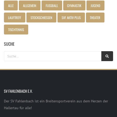
ALLE
ALLGEMEIN
FUSSBALL
GYMNASTIK
JUGEND
LAUFTREFF
STOCKSCHIESSEN
SVF AKTIV PLUS
THEATER
TISCHTENNIS
SUCHE
SV FAHLENBACH E.V.
Der SV Fahlenbach ist ein Breitensportverein aus dem Herzen der
Hallertau für alle!