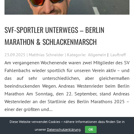
SVF-SPORTLER UNTERWEGS – BERLIN
MARATHON & SCHLACKENMARSCH
23.09.2025 | Matthias Schneider | Kategorie:
Allgemein
Lauftreff
Am vergangenen Wochenende waren zwei Mitglieder des SV
Fahlenbachs wieder sportlich für unseren Verein aktiv – und
das auf sehr unterschiedlichen, aber gleichermaßen
beeindruckenden Wegen. Andreas Westenrieder beim Berlin
Marathon Am Sonntag, den 22. September, stand Andreas
Westenrieder an der Startlinie des Berlin Marathons 2025 –
einer der größten und...
Diese Website verwendet Cookies – nähere Informationen dazu finden Sie in
KOMPLETTEN ARTIKEL LESEN
unserer
Datenschutzerklärung
.
OK